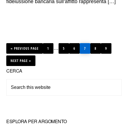
fideiussione bancaria sull’affitto rappresenta […]
GO
PAGE
PAGE
PAGE
PAGE
PAGE
PAGE
Interim
…
«
TO
PREVIOUS PAGE
1
5
6
7
8
9
pages
GO
TO
NEXT PAGE »
omitted
Primary
CERCA
Sidebar
Search
this
website
ESPLORA PER ARGOMENTO