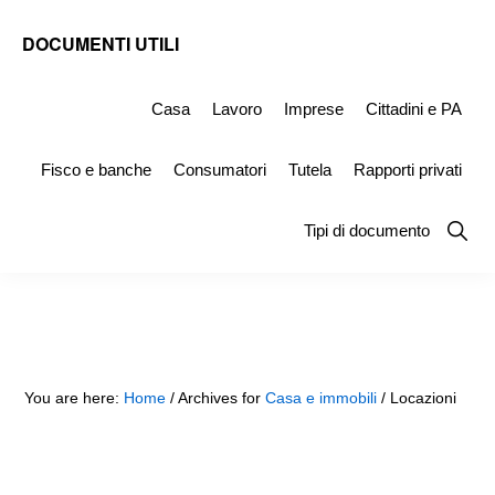
Skip
Skip
Skip
DOCUMENTI UTILI
to
to
to
Modelli
primary
main
primary
-
Casa
Lavoro
Imprese
Cittadini e PA
navigation
content
sidebar
Fac
Fisco e banche
Consumatori
Tutela
Rapporti privati
Simile
e
Show
Tipi di documento
Searc
Documenti
da
Stampare
You are here:
Home
/
Archives for
Casa e immobili
/
Locazioni