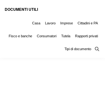
Skip
Skip
Skip
DOCUMENTI UTILI
to
to
to
Modelli
primary
main
primary
-
Casa
Lavoro
Imprese
Cittadini e PA
navigation
content
sidebar
Fac
Fisco e banche
Consumatori
Tutela
Rapporti privati
Simile
e
Show
Tipi di documento
Searc
Documenti
da
Stampare