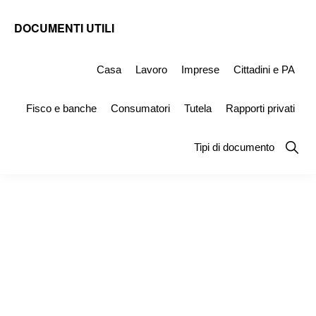
Skip
Skip
Skip
DOCUMENTI UTILI
to
to
to
Modelli
primary
main
primary
-
Casa
Lavoro
Imprese
Cittadini e PA
navigation
content
sidebar
Fac
Fisco e banche
Consumatori
Tutela
Rapporti privati
Simile
e
Show
Tipi di documento
Searc
Documenti
da
Stampare