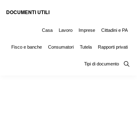
Skip
Skip
Skip
DOCUMENTI UTILI
to
to
to
Modelli
primary
main
primary
-
Casa
Lavoro
Imprese
Cittadini e PA
navigation
content
sidebar
Fac
Fisco e banche
Consumatori
Tutela
Rapporti privati
Simile
e
Show
Tipi di documento
Searc
Documenti
da
Stampare