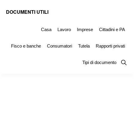
Skip
Skip
Skip
DOCUMENTI UTILI
to
to
to
Modelli
primary
main
primary
-
Casa
Lavoro
Imprese
Cittadini e PA
navigation
content
sidebar
Fac
Fisco e banche
Consumatori
Tutela
Rapporti privati
Simile
e
Show
Tipi di documento
Searc
Documenti
da
Stampare