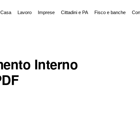
Casa
Lavoro
Imprese
Cittadini e PA
Fisco e banche
Con
ento Interno
PDF