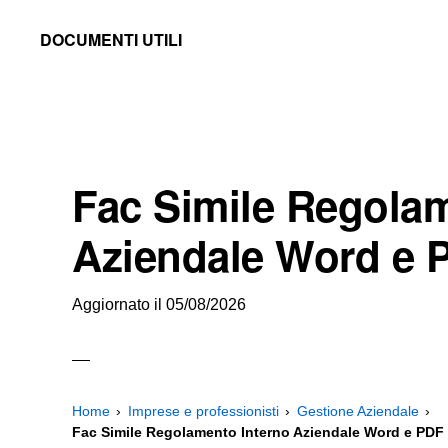
Skip
Skip
Skip
DOCUMENTI UTILI
to
to
to
Modelli
primary
main
primary
-
navigation
content
sidebar
Fac
Simile
Fac Simile Regolam
e
Documenti
Aziendale Word e 
da
Stampare
Aggiornato il
05/08/2026
Home
Imprese e professionisti
Gestione Aziendale
Fac Simile Regolamento Interno Aziendale Word e PDF