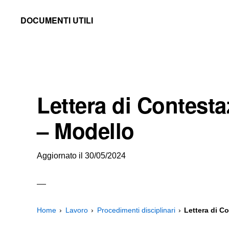
Skip
Skip
Skip
DOCUMENTI UTILI
to
to
to
Modelli
primary
main
primary
-
navigation
content
sidebar
Fac
Simile
Lettera di Contesta
e
Documenti
– Modello
da
Stampare
Aggiornato il
30/05/2024
Home
Lavoro
Procedimenti disciplinari
Lettera di C