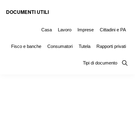
Skip
Skip
Skip
DOCUMENTI UTILI
to
to
to
Modelli
primary
main
primary
-
Casa
Lavoro
Imprese
Cittadini e PA
navigation
content
sidebar
Fac
Fisco e banche
Consumatori
Tutela
Rapporti privati
Simile
e
Show
Tipi di documento
Searc
Documenti
da
Stampare