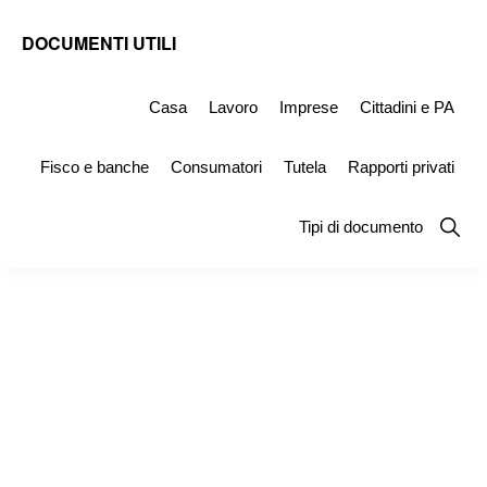
Skip
Skip
Skip
DOCUMENTI UTILI
to
to
to
Modelli
primary
main
primary
-
Casa
Lavoro
Imprese
Cittadini e PA
navigation
content
sidebar
Fac
Fisco e banche
Consumatori
Tutela
Rapporti privati
Simile
e
Show
Tipi di documento
Searc
Documenti
da
Stampare