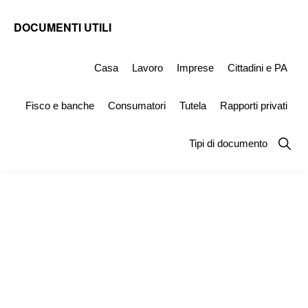
Skip
Skip
Skip
DOCUMENTI UTILI
to
to
to
Modelli
primary
main
primary
-
Casa
Lavoro
Imprese
Cittadini e PA
navigation
content
sidebar
Fac
Fisco e banche
Consumatori
Tutela
Rapporti privati
Simile
e
Show
Tipi di documento
Searc
Documenti
da
Stampare