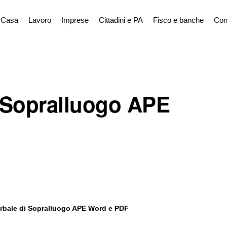
Casa
Lavoro
Imprese
Cittadini e PA
Fisco e banche
Con
i Sopralluogo APE
rbale di Sopralluogo APE Word e PDF