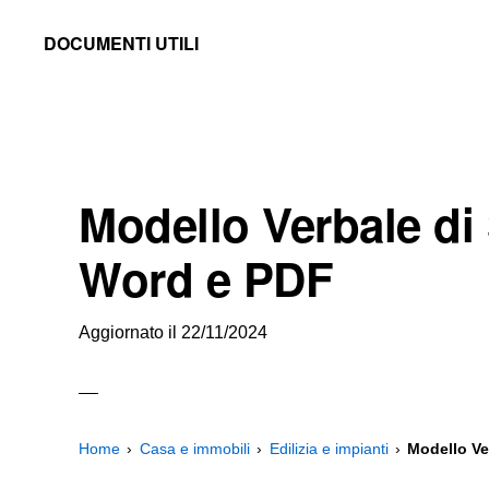
Skip
Skip
Skip
DOCUMENTI UTILI
to
to
to
Modelli
primary
main
primary
-
navigation
content
sidebar
Fac
Simile
Modello Verbale d
e
Documenti
Word e PDF
da
Stampare
Aggiornato il
22/11/2024
Home
Casa e immobili
Edilizia e impianti
Modello Ve