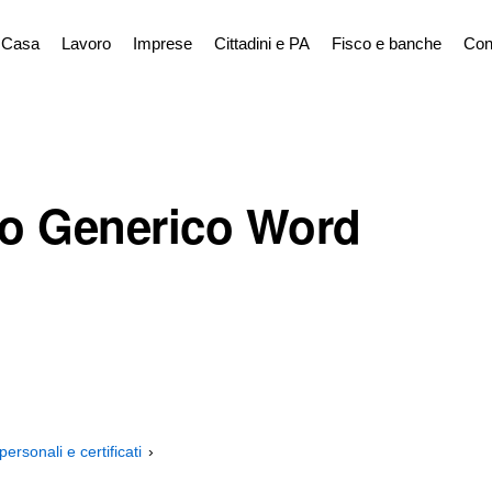
Casa
Lavoro
Imprese
Cittadini e PA
Fisco e banche
Con
io Generico Word
ersonali e certificati