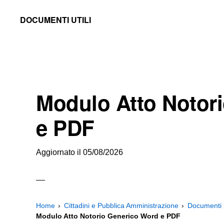
Skip
Skip
Skip
DOCUMENTI UTILI
to
to
to
Modelli
primary
main
primary
-
navigation
content
sidebar
Fac
Simile
Modulo Atto Notor
e
Documenti
e PDF
da
Stampare
Aggiornato il
05/08/2026
Home
Cittadini e Pubblica Amministrazione
Documenti p
Modulo Atto Notorio Generico Word e PDF