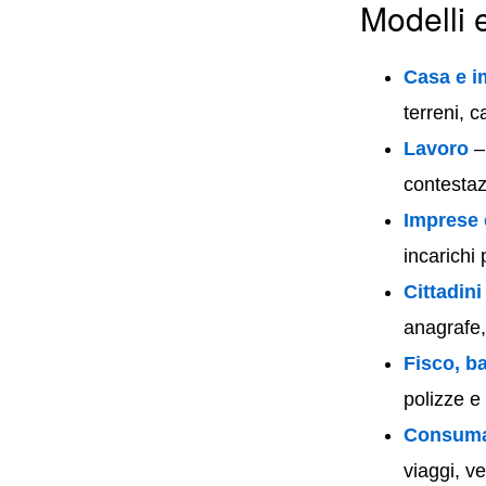
Modelli 
Casa e i
terreni, c
Lavoro
– 
contestaz
Imprese 
incarichi 
Cittadin
anagrafe,
Fisco, b
polizze e 
Consumat
viaggi, v