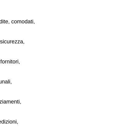
dite, comodati,
 sicurezza,
fornitori,
unali,
nziamenti,
dizioni,