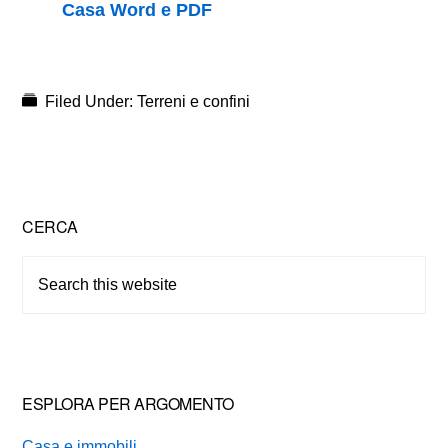
Casa Word e PDF
Filed Under:
Terreni e confini
Primary
CERCA
Sidebar
Search
this
website
ESPLORA PER ARGOMENTO
Casa e immobili