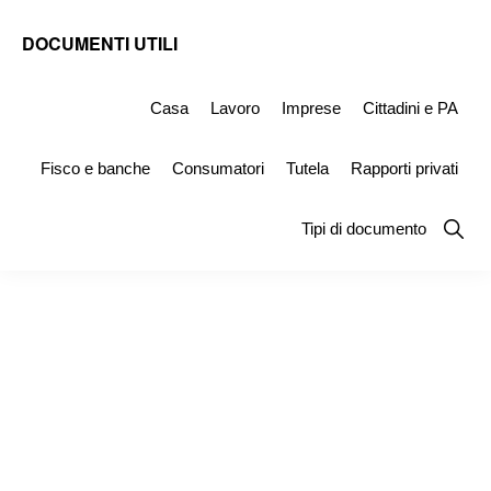
Skip
Skip
Skip
DOCUMENTI UTILI
to
to
to
Modelli
primary
main
primary
-
Casa
Lavoro
Imprese
Cittadini e PA
navigation
content
sidebar
Fac
Fisco e banche
Consumatori
Tutela
Rapporti privati
Simile
e
Show
Tipi di documento
Searc
Documenti
da
Stampare