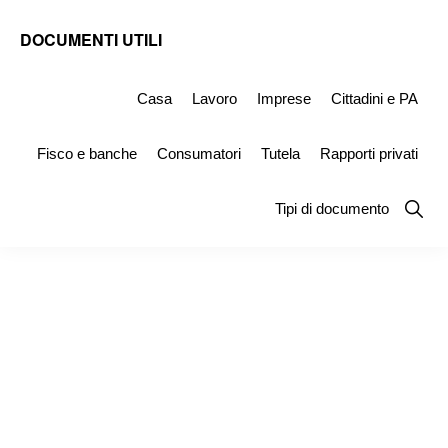
Skip
Skip
Skip
DOCUMENTI UTILI
to
to
to
Modelli
primary
main
primary
-
Casa
Lavoro
Imprese
Cittadini e PA
navigation
content
sidebar
Fac
Fisco e banche
Consumatori
Tutela
Rapporti privati
Simile
e
Show
Tipi di documento
Searc
Documenti
da
Stampare