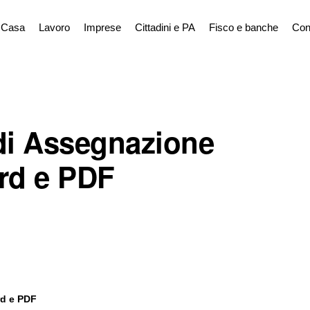
Casa
Lavoro
Imprese
Cittadini e PA
Fisco e banche
Con
 di Assegnazione
rd e PDF
rd e PDF