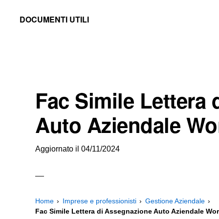
Skip
Skip
Skip
DOCUMENTI UTILI
to
to
to
Modelli
primary
main
primary
-
navigation
content
sidebar
Fac
Simile
Fac Simile Lettera
e
Documenti
Auto Aziendale Wo
da
Stampare
Aggiornato il
04/11/2024
Home
Imprese e professionisti
Gestione Aziendale
Fac Simile Lettera di Assegnazione Auto Aziendale Wo